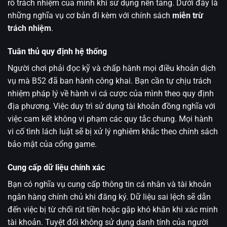
rõ trách nhiệm của mình khi sử dụng nền tảng. Dưới đây là
những nghĩa vụ cơ bản đi kèm với chính sách
miễn trừ
trách nhiệm
.
Tuân thủ quy định hệ thống
Người chơi phải đọc kỹ và chấp hành mọi điều khoản dịch
vụ mà B52 đã ban hành công khai. Bạn cần tự chịu trách
nhiệm pháp lý về hành vi cá cược của mình theo quy định
địa phương. Việc duy trì sử dụng tài khoản đồng nghĩa với
việc cam kết không vi phạm các quy tắc chung. Mọi hành
vi cố tình lách luật sẽ bị xử lý nghiêm khắc theo chính sách
bảo mật của cổng game.
Cung cấp dữ liệu chính xác
Bạn có nghĩa vụ cung cấp thông tin cá nhân và tài khoản
ngân hàng chính chủ khi đăng ký. Dữ liệu sai lệch sẽ dẫn
đến việc bị từ chối rút tiền hoặc gặp khó khăn khi xác minh
tài khoản. Tuyệt đối không sử dụng danh tính của người