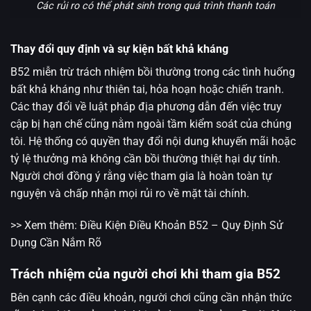
Các rủi ro có thể phát sinh trong quá trình thanh toán
Thay đổi quy định và sự kiện bất khả kháng
B52 miễn trừ trách nhiệm bồi thường trong các tình huống
bất khả kháng như thiên tai, hỏa hoạn hoặc chiến tranh.
Các thay đổi về luật pháp địa phương dẫn đến việc truy
cập bị hạn chế cũng nằm ngoài tầm kiểm soát của chúng
tôi. Hệ thống có quyền thay đổi nội dung khuyến mãi hoặc
tỷ lệ thưởng mà không cần bồi thường thiệt hại dự tính.
Người chơi đồng ý rằng việc tham gia là hoàn toàn tự
nguyện và chấp nhận mọi rủi ro về mặt tài chính.
>> Xem thêm:
Điều Kiện Điều Khoản B52 – Quy Định Sử
Dụng Cần Nắm Rõ
Trách nhiệm của người chơi khi tham gia B52
Bên cạnh các điều khoản, người chơi cũng cần nhận thức