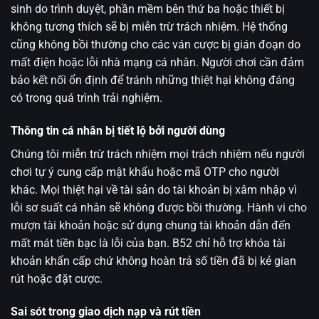
sinh do trình duyệt, phần mềm bên thứ ba hoặc thiết bị
không tương thích sẽ bị miễn trừ trách nhiệm. Hệ thống
cũng không bồi thường cho các ván cược bị gián đoạn do
mất điện hoặc lỗi nhà mạng cá nhân. Người chơi cần đảm
bảo kết nối ổn định để tránh những thiệt hại không đáng
có trong quá trình trải nghiệm.
Thông tin cá nhân bị tiết lộ bởi người dùng
Chúng tôi miễn trừ trách nhiệm mọi trách nhiệm nếu người
chơi tự ý cung cấp mật khẩu hoặc mã OTP cho người
khác. Mọi thiệt hại về tài sản do tài khoản bị xâm nhập vì
lỗi sơ suất cá nhân sẽ không được bồi thường. Hành vi cho
mượn tài khoản hoặc sử dụng chung tài khoản dẫn đến
mất mát tiền bạc là lỗi của bạn. B52 chỉ hỗ trợ khóa tài
khoản khẩn cấp chứ không hoàn trả số tiền đã bị kẻ gian
rút hoặc đặt cược.
Sai sót trong giao dịch nạp và rút tiền