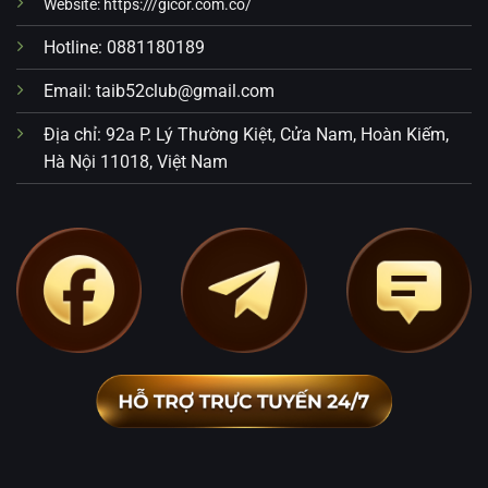
Website:
https:///gicor.com.co/
Hotline: 0881180189
Email:
taib52club@gmail.com
Địa chỉ: 92a P. Lý Thường Kiệt, Cửa Nam, Hoàn Kiếm,
Hà Nội 11018, Việt Nam