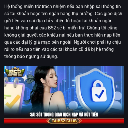
Hệ thống miễn trừ trách nhiệm nếu bạn nhập sai thông tin
số tài khoản hoặc tên ngân hàng thụ hưởng. Các giao dịch
gửi tiền vào sai địa chỉ ví điện tử hoặc tài khoản ngân
hàng không phải của B52 sẽ bị miễn trừ. Chúng tôi cũng
không giải quyết các khiếu nại nếu bạn thực hiện nạp tiền
qua các đại lý giả mạo bên ngoài. Người chơi phải tự chịu
rủi ro nếu nạp tiền vào các tài khoản cũ đã bị hệ thống
thông báo ngừng sử dụng.